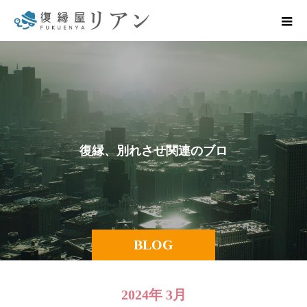
復
縁
、
別
れ
さ
せ
関
連
の
ブ
ロ
グ
一
覧
BLOG
2024年 3月