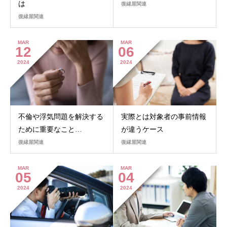
は
復縁屋関連
復縁屋関連
MAR
MAR
12
06
2024
2024
不倫や浮気問題を解決する
実際とは対象者の事前情報
ために重要なこと…
が違うケース
復縁屋関連
復縁屋関連
MAR
MAR
05
04
2024
2024