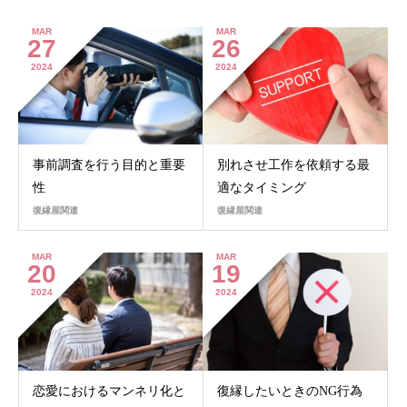
MAR
MAR
27
26
2024
2024
事前調査を行う目的と重要
別れさせ工作を依頼する最
性
適なタイミング
復縁屋関連
復縁屋関連
MAR
MAR
20
19
2024
2024
恋愛におけるマンネリ化と
復縁したいときのNG行為